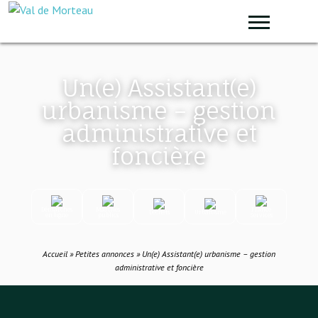
Panneau de gestion des cookies
Sear
Un(e) Assistant(e)
urbanisme – gestion
administrative et
foncière
Démarches
Marchés
France
Déchets
Urbanisme
en ligne
publics
Services
Accueil
»
Petites annonces
»
Un(e) Assistant(e) urbanisme – gestion
administrative et foncière