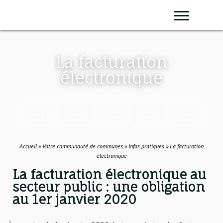
Panneau de gestion des cookies
Sear
La facturation
électronique
Démarches
Marchés
France
Déchets
Urbanisme
en ligne
publics
Services
Accueil
»
Votre communauté de communes
»
Infos pratiques
»
La facturation
électronique
La facturation électronique au
secteur public : une obligation
au 1er janvier 2020