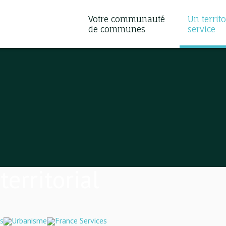
Votre communauté
Un territo
de communes
service
erritorial
s
Urbanisme
France Services