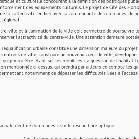
rtistique et culturelle concourent à la définition des politiques publi
forcement des équipements culturels. Le projet de Cité des Horlo
t de la collectivité, en lien avec la communauté de communes, de 
t régional.
e-ville et à l’animation de la ville doit permettre de poursuivre 
nserver l’attractivité du centre-ville. Une attention demeure portée 
 requalification urbaine constitue une dimension majeure du projet 
es entrées de ville, construire un nouveau cœur de ville, développer
 qui pourra être établi sur les mobilités. La question de l’habitat 
tion mentionnée ci-dessus, qui prendra par ailleurs en compte les ques
e permettant notamment de dépasser les difficultés liées à l’acces
 signalement de dommages » sur le réseau fibre optique.
Avec le large déploiement du réseau optique, des incid