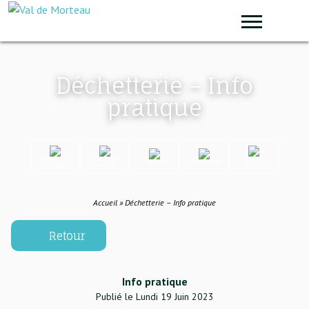
Panneau de gestion des cookies
Sear
Déchetterie – Info
pratique
Démarches
Marchés
France
Déchets
Urbanisme
en ligne
publics
Services
Accueil
»
Déchetterie – Info pratique
PARTAG
IM
Retour
Info pratique
Publié le Lundi 19 Juin 2023