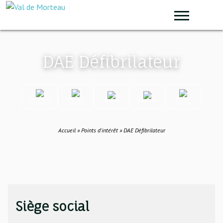
Panneau de gestion des cookies
Sear
DAE Défibrilateur
Démarches
Marchés
France
Déchets
Urbanisme
en ligne
publics
Services
Accueil
»
Points d'intérêt
»
DAE Défibrilateur
Siège social