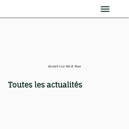
Panneau de gestion des cookies
Sear
Démarches
Marchés
France
Déchets
Urbanisme
en ligne
publics
Services
Accueil
»
Le Val & Vous
Toutes les actualités