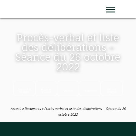
Panneau de gestion des cookies
Sear
Procès-verbal et liste
des délibérations –
Séance du 26 octobre
2022
Démarches
Marchés
France
Déchets
Urbanisme
en ligne
publics
Services
Accueil
»
Documents
»
Procès-verbal et liste des délibérations – Séance du 26
octobre 2022