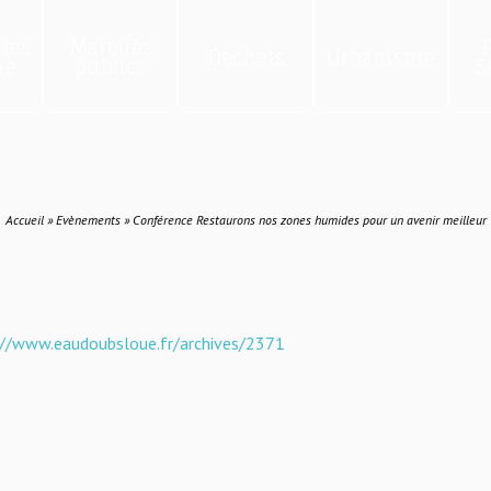
hes
Marchés
Déchets
Urbanisme
ne
publics
S
Accueil
»
Evènements
»
Conférence Restaurons nos zones humides pour un avenir meilleur
://www.eaudoubsloue.fr/archives/2371