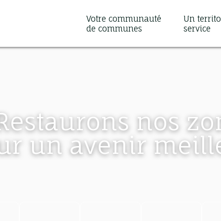
Votre communauté
Un territo
de communes
service
Restaurons nos z
ur un avenir meill