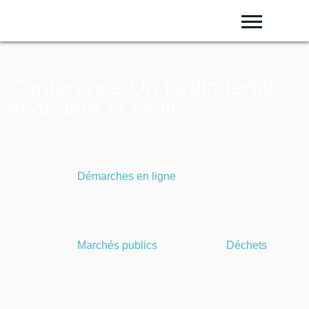
Sear
Conférence Un jardin fertile,
économe et facile
Démarches en ligne
Marchés publics
Déchets