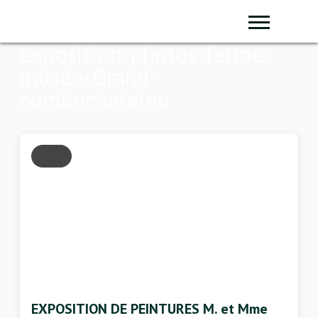
Panneau de gestion des cookies
Sear
exposition-photos-ferme-
musée-Grand-
combechateleu
POST
EXPOSITION DE PEINTURES M. et Mme